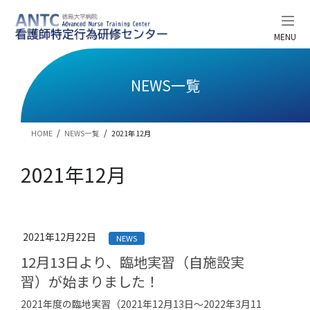
コ
ナ
ン
ビ
テ
ゲ
MENU
ン
ー
ツ
シ
へ
ョ
NEWS一覧
ス
ン
キ
に
ッ
移
HOME
NEWS一覧
2021年12月
プ
動
2021年12月
2021年12月22日
NEWS
12月13日より、臨地実習（自施設実
習）が始まりました！
2021年度の臨地実習（2021年12月13日～2022年3月11