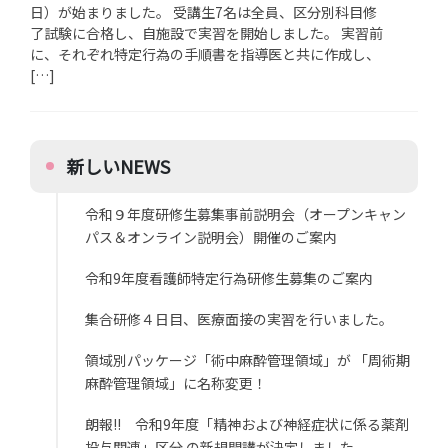
日）が始まりました。 受講生7名は全員、区分別科目修
了試験に合格し、自施設で実習を開始しました。 実習前
に、それぞれ特定行為の手順書を指導医と共に作成し、
[…]
新しいNEWS
令和９年度研修生募集事前説明会（オープンキャン
パス＆オンライン説明会）開催のご案内
令和9年度看護師特定行為研修生募集のご案内
集合研修４日目、医療面接の実習を行いました。
領域別パッケージ「術中麻酔管理領域」が 「周術期
麻酔管理領域」に名称変更！
朗報!! 令和9年度「精神および神経症状に係る薬剤
投与関連」区分 の新規開講が決定しました