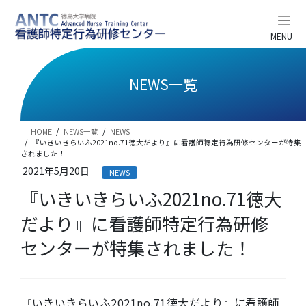
コ
ナ
ン
ビ
テ
ゲ
MENU
ン
ー
ツ
シ
へ
ョ
NEWS一覧
ス
ン
キ
に
ッ
移
HOME
NEWS一覧
NEWS
プ
動
『いきいきらいふ2021no.71徳大だより』に看護師特定行為研修センターが特集
されました！
2021年5月20日
NEWS
『いきいきらいふ2021no.71徳大
だより』に看護師特定行為研修
センターが特集されました！
『いきいきらいふ2021no.71徳大だより』に看護師