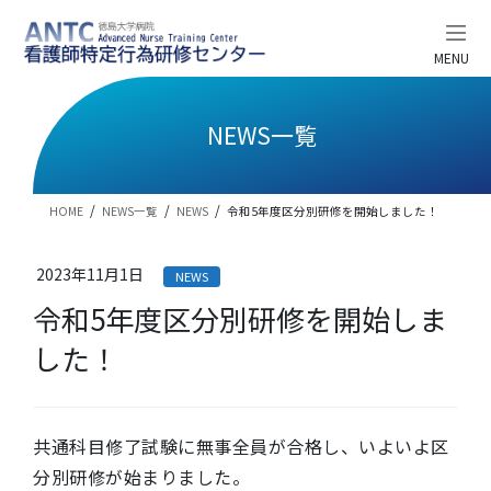
コ
ナ
ン
ビ
テ
ゲ
MENU
ン
ー
ツ
シ
へ
ョ
NEWS一覧
ス
ン
キ
に
ッ
移
HOME
NEWS一覧
NEWS
令和5年度区分別研修を開始しました！
プ
動
2023年11月1日
NEWS
令和5年度区分別研修を開始しま
した！
共通科目修了試験に無事全員が合格し、いよいよ区
分別研修が始まりました。